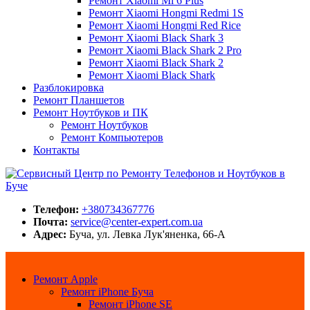
Ремонт Xiaomi Mi 6 Plus
Ремонт Xiaomi Hongmi Redmi 1S
Ремонт Xiaomi Hongmi Red Rice
Ремонт Xiaomi Black Shark 3
Ремонт Xiaomi Black Shark 2 Pro
Ремонт Xiaomi Black Shark 2
Ремонт Xiaomi Black Shark
Разблокировка
Ремонт Планшетов
Ремонт Ноутбуков и ПК
Ремонт Ноутбуков
Ремонт Компьютеров
Контакты
Сервисный Центр по Ремонту Телефонов и Ноутбуков в Буче
Center-Expert.com.ua
Телефон:
+380734367776
Почта:
service@center-expert.com.ua
Адрес:
Буча, ул. Левка Лук'яненка, 66-А
Ремонт Apple
Ремонт iPhone Буча
Ремонт iPhone SE