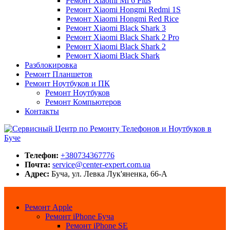
Ремонт Xiaomi Mi 6 Plus
Ремонт Xiaomi Hongmi Redmi 1S
Ремонт Xiaomi Hongmi Red Rice
Ремонт Xiaomi Black Shark 3
Ремонт Xiaomi Black Shark 2 Pro
Ремонт Xiaomi Black Shark 2
Ремонт Xiaomi Black Shark
Разблокировка
Ремонт Планшетов
Ремонт Ноутбуков и ПК
Ремонт Ноутбуков
Ремонт Компьютеров
Контакты
Сервисный Центр по Ремонту Телефонов и Ноутбуков в Буче
Center-Expert.com.ua
Телефон:
+380734367776
Почта:
service@center-expert.com.ua
Адрес:
Буча, ул. Левка Лук'яненка, 66-А
Ремонт Apple
Ремонт iPhone Буча
Ремонт iPhone SE