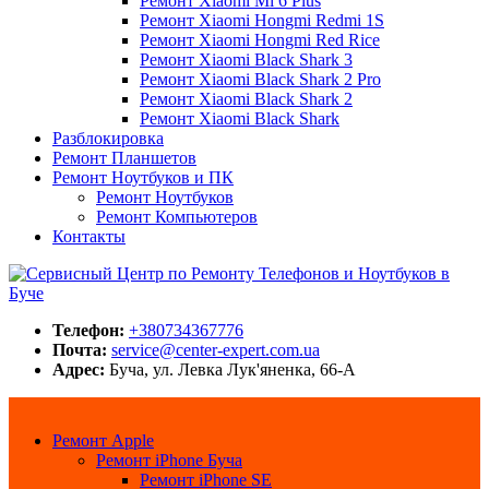
Ремонт Xiaomi Mi 6 Plus
Ремонт Xiaomi Hongmi Redmi 1S
Ремонт Xiaomi Hongmi Red Rice
Ремонт Xiaomi Black Shark 3
Ремонт Xiaomi Black Shark 2 Pro
Ремонт Xiaomi Black Shark 2
Ремонт Xiaomi Black Shark
Разблокировка
Ремонт Планшетов
Ремонт Ноутбуков и ПК
Ремонт Ноутбуков
Ремонт Компьютеров
Контакты
Сервисный Центр по Ремонту Телефонов и Ноутбуков в Буче
Center-Expert.com.ua
Телефон:
+380734367776
Почта:
service@center-expert.com.ua
Адрес:
Буча, ул. Левка Лук'яненка, 66-А
Ремонт Apple
Ремонт iPhone Буча
Ремонт iPhone SE