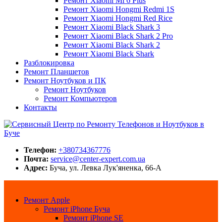
Ремонт Xiaomi Mi 6 Plus
Ремонт Xiaomi Hongmi Redmi 1S
Ремонт Xiaomi Hongmi Red Rice
Ремонт Xiaomi Black Shark 3
Ремонт Xiaomi Black Shark 2 Pro
Ремонт Xiaomi Black Shark 2
Ремонт Xiaomi Black Shark
Разблокировка
Ремонт Планшетов
Ремонт Ноутбуков и ПК
Ремонт Ноутбуков
Ремонт Компьютеров
Контакты
Сервисный Центр по Ремонту Телефонов и Ноутбуков в Буче
Center-Expert.com.ua
Телефон:
+380734367776
Почта:
service@center-expert.com.ua
Адрес:
Буча, ул. Левка Лук'яненка, 66-А
Ремонт Apple
Ремонт iPhone Буча
Ремонт iPhone SE