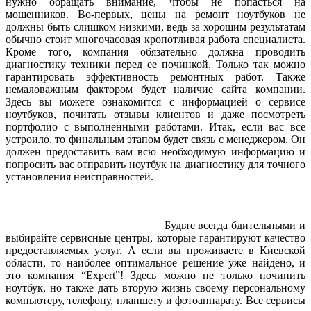
нужно обращать внимание, чтобы не попасться на
мошенников. Во-первых,
цены на ремонт ноутбуков
не
д
олжны быть слишком низкими, ведь за хорошим результатам
обычно стоит многочасовая кропотливая работа специалиста.
Кроме того, компания обязательно должна проводить
диагностику техники перед ее починкой. Только так можно
гарантировать эффективность ремонтных работ. Также
немаловажным фактором будет наличие сайта компании.
Здесь вы можете ознакомится с информацией о
сервисе
ноутбуков
, почитать отзывы клиентов и даже посмотреть
портфолио с выполненными работами. Итак, если вас все
устроило, то финальным этапом будет связь с менеджером. Он
должен предоставить вам всю необходимую информацию и
попросить вас отправить
ноутбук на диагностику
для точного
установления неисправностей.
Будьте всегда бдительными и
выбирайте сервисные центры, которые гарантируют качество
предоставляемых услуг. А если вы проживаете в Киевской
области, то наиболее оптимальное решение уже найдено, и
это компания “Expert”! Здесь можно не только
починить
ноутбук
, но также дать вторую жизнь своему персональному
компьютеру, телефону, планшету и фотоаппарату. Все сервисы