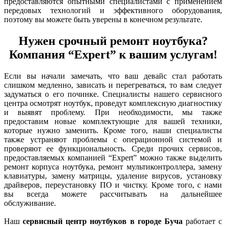
предоставляются опытными специалистами с применением
передовых технологий и эффективного оборудования,
поэтому вы можете быть уверены в конечном результате.
Нужен срочный ремонт ноутбука?
Компания “Expert” к вашим услугам!
Если вы начали замечать, что ваш девайс стал работать
слишком медленно, зависать и перегреваться, то вам следует
задуматься о его починке. Специалисты нашего сервисного
центра осмотрят ноутбук, проведут комплексную диагностику
и выявят проблему. При необходимости, мы также
предоставим новые комплектующие для вашей техники,
которые нужно заменить. Кроме того, наши специалисты
также устраняют проблемы с операционной системой и
проверяют ее функциональность. Среди прочих сервисов,
предоставляемых компанией “Expert” можно также выделить
ремонт корпуса ноутбука, ремонт мультиконтроллера, замену
клавиатуры, замену матрицы, удаление вирусов, установку
драйверов, переустановку ПО и чистку. Кроме того, с нами
вы всегда можете рассчитывать на дальнейшее
обслуживание.
Наш
сервисный центр ноутбуков
в городе Буча
работает с