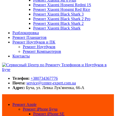
Ремонт Xiaomi Mi 6 Plus
Ремонт Xiaomi Hongmi Redmi 1S
Ремонт Xiaomi Hongmi Red Rice
Ремонт Xiaomi Black Shark 3
Ремонт Xiaomi Black Shark 2 Pro
Ремонт Xiaomi Black Shark 2
Ремонт Xiaomi Black Shark
Разблокировка
Ремонт Планшетов
Ремонт Ноутбуков и ПК
Ремонт Ноутбуков
Ремонт Компьютеров
Контакты
Сервисный Центр по Ремонту Телефонов и Ноутбуков в Буче
Center-Expert.com.ua
Телефон:
+380734367776
Почта:
service@center-expert.com.ua
Адрес:
Буча, ул. Левка Лук'яненка, 66-А
Ремонт Apple
Ремонт iPhone Буча
Ремонт iPhone SE