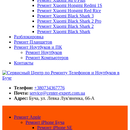
Ремонт Xiaomi Mi 6 Plus
Ремонт Xiaomi Hongmi Redmi 1S
Ремонт Xiaomi Hongmi Red Rice
Ремонт Xiaomi Black Shark 3
Ремонт Xiaomi Black Shark 2 Pro
Ремонт Xiaomi Black Shark 2
Ремонт Xiaomi Black Shark
Разблокировка
Ремонт Планшетов
Ремонт Ноутбуков и ПК
Ремонт Ноутбуков
Ремонт Компьютеров
Контакты
Сервисный Центр по Ремонту Телефонов и Ноутбуков в Буче
Center-Expert.com.ua
Телефон:
+380734367776
Почта:
service@center-expert.com.ua
Адрес:
Буча, ул. Левка Лук'яненка, 66-А
Ремонт Apple
Ремонт iPhone Буча
Ремонт iPhone SE