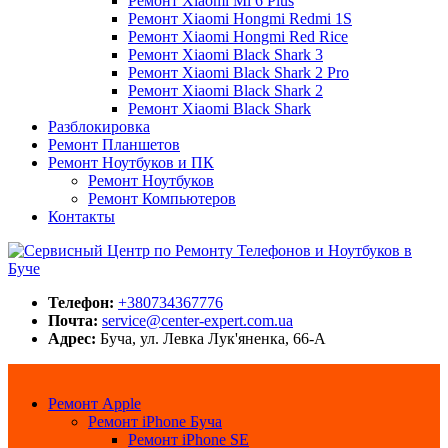
Ремонт Xiaomi Mi 6 Plus
Ремонт Xiaomi Hongmi Redmi 1S
Ремонт Xiaomi Hongmi Red Rice
Ремонт Xiaomi Black Shark 3
Ремонт Xiaomi Black Shark 2 Pro
Ремонт Xiaomi Black Shark 2
Ремонт Xiaomi Black Shark
Разблокировка
Ремонт Планшетов
Ремонт Ноутбуков и ПК
Ремонт Ноутбуков
Ремонт Компьютеров
Контакты
Сервисный Центр по Ремонту Телефонов и Ноутбуков в Буче
Center-Expert.com.ua
Телефон:
+380734367776
Почта:
service@center-expert.com.ua
Адрес:
Буча, ул. Левка Лук'яненка, 66-А
Ремонт Apple
Ремонт iPhone Буча
Ремонт iPhone SE