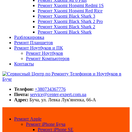
Ремонт Xiaomi Mi 6 Plus
Ремонт Xiaomi Hongmi Redmi 1S
Ремонт Xiaomi Hongmi Red Rice
Ремонт Xiaomi Black Shark 3
Ремонт Xiaomi Black Shark 2 Pro
Ремонт Xiaomi Black Shark 2
Ремонт Xiaomi Black Shark
Разблокировка
Ремонт Планшетов
Ремонт Ноутбуков и ПК
Ремонт Ноутбуков
Ремонт Компьютеров
Контакты
Сервисный Центр по Ремонту Телефонов и Ноутбуков в Буче
Center-Expert.com.ua
Телефон:
+380734367776
Почта:
service@center-expert.com.ua
Адрес:
Буча, ул. Левка Лук'яненка, 66-А
Ремонт Apple
Ремонт iPhone Буча
Ремонт iPhone SE