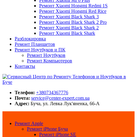
Ремонт Xiaomi Mi 6 Plus
Ремонт Xiaomi Hongmi Redmi 1S
Ремонт Xiaomi Hongmi Red Rice
Ремонт Xiaomi Black Shark 3
Ремонт Xiaomi Black Shark 2 Pro
Ремонт Xiaomi Black Shark 2
Ремонт Xiaomi Black Shark
Разблокировка
Ремонт Планшетов
Ремонт Ноутбуков и ПК
Ремонт Ноутбуков
Ремонт Компьютеров
Контакты
Сервисный Центр по Ремонту Телефонов и Ноутбуков в Буче
Center-Expert.com.ua
Телефон:
+380734367776
Почта:
service@center-expert.com.ua
Адрес:
Буча, ул. Левка Лук'яненка, 66-А
Ремонт Apple
Ремонт iPhone Буча
Ремонт iPhone SE