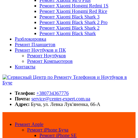
Ремонт Xiaomi Mi 6 Plus
Ремонт Xiaomi Hongmi Redmi 1S
Ремонт Xiaomi Hongmi Red Rice
Ремонт Xiaomi Black Shark 3
Ремонт Xiaomi Black Shark 2 Pro
Ремонт Xiaomi Black Shark 2
Ремонт Xiaomi Black Shark
Разблокировка
Ремонт Планшетов
Ремонт Ноутбуков и ПК
Ремонт Ноутбуков
Ремонт Компьютеров
Контакты
Сервисный Центр по Ремонту Телефонов и Ноутбуков в Буче
Center-Expert.com.ua
Телефон:
+380734367776
Почта:
service@center-expert.com.ua
Адрес:
Буча, ул. Левка Лук'яненка, 66-А
Ремонт Apple
Ремонт iPhone Буча
Ремонт iPhone SE