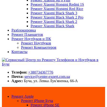
Ремонт Xiaomi Mi 6 Plus
Ремонт Xiaomi Hongmi Redmi 1S
Ремонт Xiaomi Hongmi Red Rice
Ремонт Xiaomi Black Shark 3
Ремонт Xiaomi Black Shark 2 Pro
Ремонт Xiaomi Black Shark 2
Ремонт Xiaomi Black Shark
Разблокировка
Ремонт Планшетов
Ремонт Ноутбуков и ПК
Ремонт Ноутбуков
Ремонт Компьютеров
Контакты
Сервисный Центр по Ремонту Телефонов и Ноутбуков в Буче
Center-Expert.com.ua
Телефон:
+380734367776
Почта:
service@center-expert.com.ua
Адрес:
Буча, ул. Левка Лук'яненка, 66-А
Ремонт Apple
Ремонт iPhone Буча
Ремонт iPhone SE